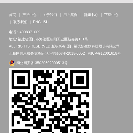
首页
｜
产品中心
｜
关于我们
｜
用户案例
｜
新闻中心
｜
下载中心
｜
联系我们
｜
ENGLISH
电话：4008371009
地址: 福建省厦门市海沧区新阳工业区新嘉路131号
ALL RIGHTS RESERVED 版权所有 厦门鲎试剂生物科技股份有限公司
互联网信息服务资格证(闽)-非经营性-2018-0052
闽ICP备12001618号
闽公网安备 35020502000513号