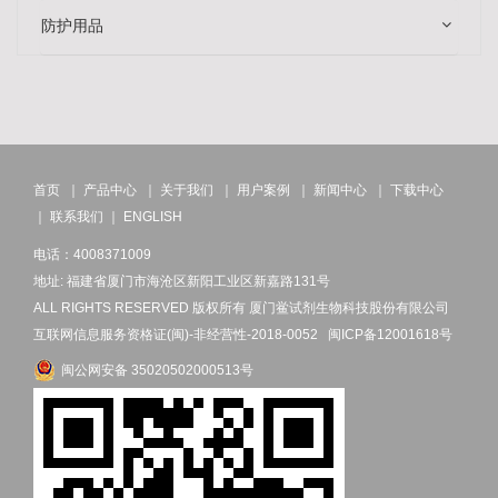
防护用品
首页
｜
产品中心
｜
关于我们
｜
用户案例
｜
新闻中心
｜
下载中心
｜
联系我们
｜
ENGLISH
电话：4008371009
地址: 福建省厦门市海沧区新阳工业区新嘉路131号
ALL RIGHTS RESERVED 版权所有 厦门鲎试剂生物科技股份有限公司
互联网信息服务资格证(闽)-非经营性-2018-0052
闽ICP备12001618号
闽公网安备 35020502000513号