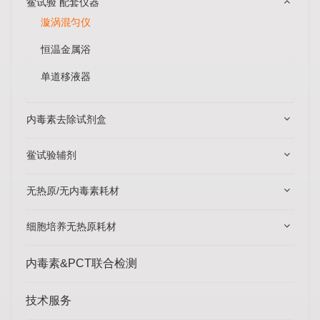
鲎试验 配套仪器
漩涡混匀仪
恒温金属浴
单道移液器
内毒素去除试剂盒
鲎试验辅剂
无热原/无内毒素耗材
细胞培养无热原耗材
内毒素&PCT联合检测
技术服务