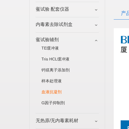
鲎试验 配套仪器
产
内毒素去除试剂盒
鲎试验辅剂
TE缓冲液
Tris HCL缓冲液
钙镁离子添加剂
样本处理液
血液抗凝剂
G因子抑制剂
无热原/无内毒素耗材