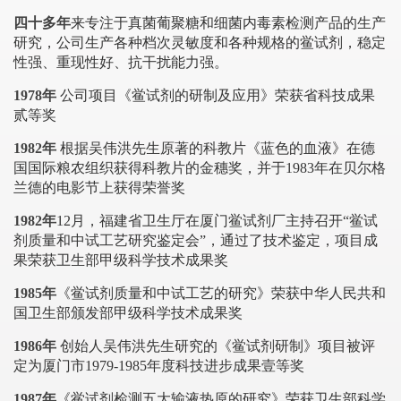
四十多年
来专注于真菌葡聚糖和细菌内毒素检测产品的生产
研究，公司生产各种档次灵敏度和各种规格的鲎试剂，稳定
性强、重现性好、抗干扰能力强。
1978年
公司项目《鲎试剂的研制及应用》荣获省科技成果
贰等奖
1982年
根据吴伟洪先生原著的科教片《蓝色的血液》在德
国国际粮农组织获得科教片的金穗奖，并于1983年在贝尔格
兰德的电影节上获得荣誉奖
1982年
12月，福建省卫生厅在厦门鲎试剂厂主持召开“鲎试
剂质量和中试工艺研究鉴定会”，通过了技术鉴定，项目成
果荣获卫生部甲级科学技术成果奖
1985年
《鲎试剂质量和中试工艺的研究》荣获中华人民共和
国卫生部颁发部甲级科学技术成果奖
1986年
创始人吴伟洪先生研究的《鲎试剂研制》项目被评
定为厦门市1979-1985年度科技进步成果壹等奖
1987年
《鲎试剂检测五大输液热原的研究》荣获卫生部科学