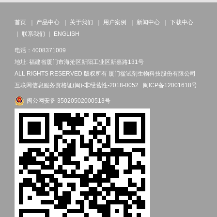
首页
｜
产品中心
｜
关于我们
｜
用户案例
｜
新闻中心
｜
下载中心
｜
联系我们
｜
ENGLISH
电话：4008371009
地址: 福建省厦门市海沧区新阳工业区新嘉路131号
ALL RIGHTS RESERVED 版权所有 厦门鲎试剂生物科技股份有限公司
互联网信息服务资格证(闽)-非经营性-2018-0052
闽ICP备12001618号
闽公网安备 35020502000513号