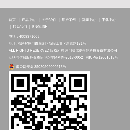
首页
｜
产品中心
｜
关于我们
｜
用户案例
｜
新闻中心
｜
下载中心
｜
联系我们
｜
ENGLISH
电话：4008371009
地址: 福建省厦门市海沧区新阳工业区新嘉路131号
ALL RIGHTS RESERVED 版权所有 厦门鲎试剂生物科技股份有限公司
互联网信息服务资格证(闽)-非经营性-2018-0052
闽ICP备12001618号
闽公网安备 35020502000513号