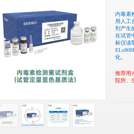
内毒素
用人工
剂产生
在试管
标仪读
ELx8
化。
推荐用
院所、