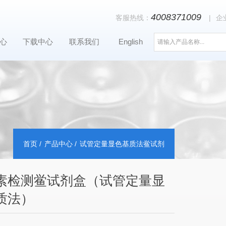
4008371009
客服热线：
|
企
心
下载中心
联系我们
English
首页
产品中心
试管定量显色基质法鲎试剂
素检测鲎试剂盒（试管定量显
质法）