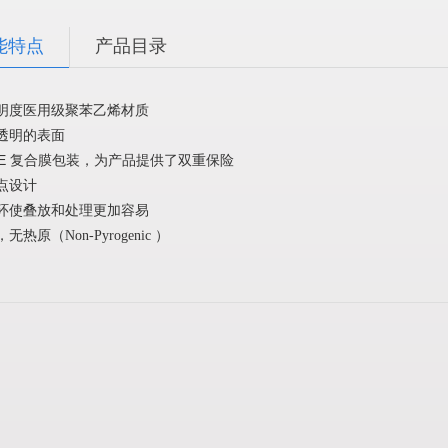
能特点
产品目录
明度医用级聚苯乙烯材质
透明的表面
PE
复合膜包装，为产品提供了双重保险
点设计
环使叠放和处理更加容易
，无热原（
Non-Pyrogenic
）