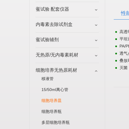
鲎试验 配套仪器
性
内毒素去除试剂盒
高透
●
平坦
●
鲎试验辅剂
PA/
●
透气
●
无热原/无内毒素耗材
叠放
●
灭菌
●
细胞培养无热原耗材
移液管
15/50ml离心管
细胞培养皿
细胞培养瓶
多层细胞培养瓶