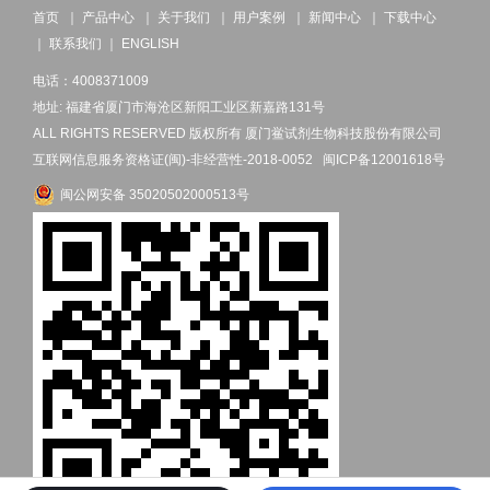
首页
｜
产品中心
｜
关于我们
｜
用户案例
｜
新闻中心
｜
下载中心
｜
联系我们
｜
ENGLISH
电话：4008371009
地址: 福建省厦门市海沧区新阳工业区新嘉路131号
ALL RIGHTS RESERVED 版权所有 厦门鲎试剂生物科技股份有限公司
互联网信息服务资格证(闽)-非经营性-2018-0052
闽ICP备12001618号
闽公网安备 35020502000513号