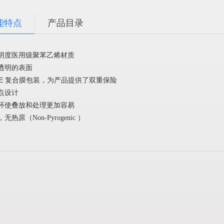
能特点
产品目录
明度医用级聚苯乙烯材质
透明的表面
PE
复合膜包装，为产品提供了双重保险
点设计
环使叠放和处理更加容易
，无热原（
Non-Pyrogenic
）