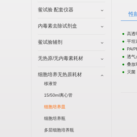
鲎试验 配套仪器
性
内毒素去除试剂盒
高透
●
平坦
●
鲎试验辅剂
PA/
●
透气
●
无热原/无内毒素耗材
叠放
●
灭菌
●
细胞培养无热原耗材
移液管
15/50ml离心管
细胞培养皿
细胞培养瓶
多层细胞培养瓶