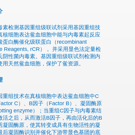
介
毒素检测基因重组级联试剂采用基因重组技
真核细胞表达鲎血细胞中能与内毒素起反应
蛋白酶催化级联蛋白（recombinant
de Reagents, rCR）， 并采用显色法定量检
氏阴性菌内毒素。基因重组级联试剂检测内
使用天然鲎血细胞，保护了鲎资源。
理
因重组技术在真核细胞中表达鲎血细胞中C
actor C）、B因子（Factor B）、凝固酶原
lotting enzyme）；当重组C因子与内毒素结
激活之后，从而激活B因子，再由活化后的B
活凝固酶原，使其转变成具有生物活性的凝
最后凝固酶识别并催化下游带显色基团的底