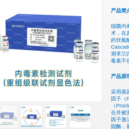
产品简
细菌内
术，在
的丝氨酸
Casca
测革兰
毒素不
产品原
采用基
因子（F
（Proc
合并被
因子激
固酶，