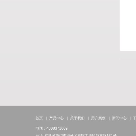
首页
｜
产品中心
｜
关于我们
｜
用户案例
｜
新闻中心
｜
电话：4008371009
地址: 福建省厦门市海沧区新阳工业区新嘉路131号