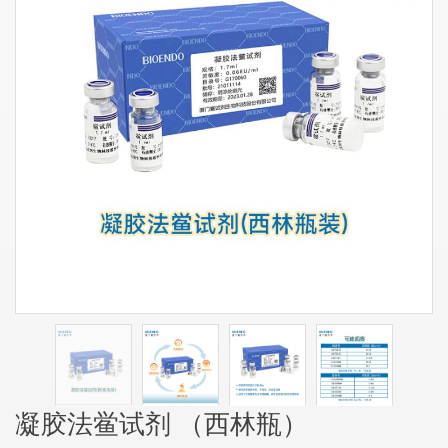
凝胶法鲎试剂 （西林瓶）