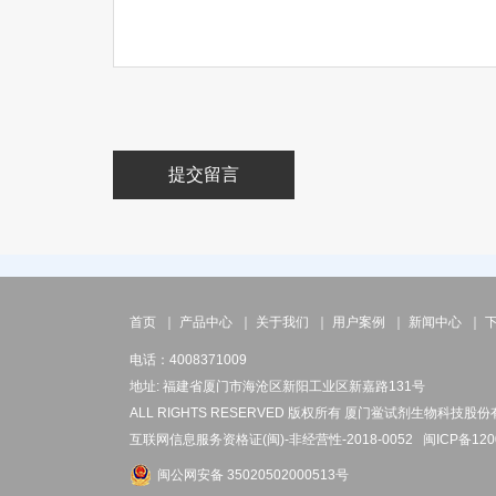
提交留言
首页
｜
产品中心
｜
关于我们
｜
用户案例
｜
新闻中心
｜
电话：4008371009
地址: 福建省厦门市海沧区新阳工业区新嘉路131号
ALL RIGHTS RESERVED 版权所有 厦门鲎试剂生物科技股
互联网信息服务资格证(闽)-非经营性-2018-0052
闽ICP备120
闽公网安备 35020502000513号