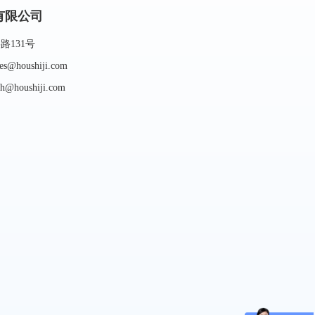
有限公司
131号
houshiji.com
houshiji.com