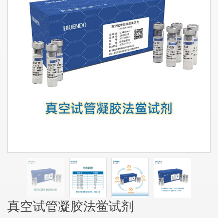
真空试管凝胶法鲎试剂