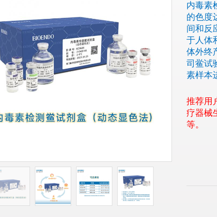
内毒素
的色度
间和反
于人体
体外终
司鲎试验
素样本
推荐用
疗器械
等。